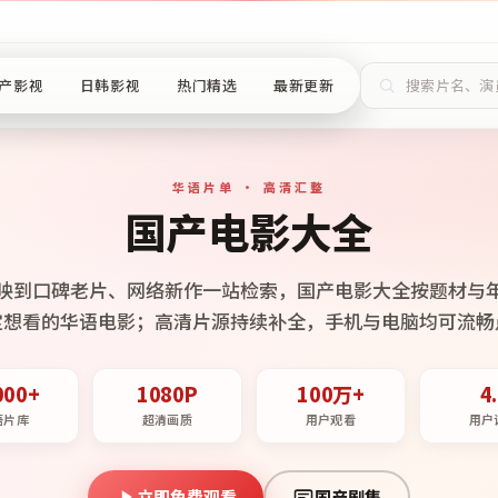
产影视
日韩影视
热门精选
最新更新
华语片单 · 高清汇整
国产电影大全
映到口碑老片、网络新作一站检索，国产电影大全按题材与
定想看的华语电影；高清片源持续补全，手机与电脑均可流畅
000+
1080P
100万+
4
语片库
超清画质
用户观看
用户
立即免费观看
国产剧集