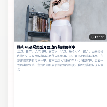
1:28:35
臻彩4K悬疑类型月面边界热播更新中
主演：白宇、长泽雅美、蒋雯丽 导演：是枝裕和 简介：由是枝裕
和执导，以双线叙事勾连两代人的命运，为印度出品的悬疑作品。在
高度疏离的都市丛林里，叙事围绕人物抉择与时代氛围展开，直面人
性的幽微灰域。主演以细腻表演撑起情感层次，兼顾观赏性与现实意
义。