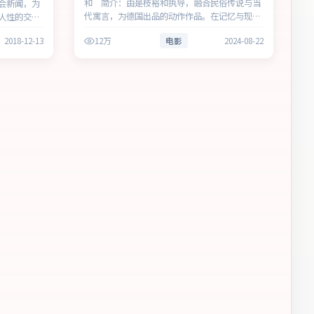
和 简介：由是枝裕和执导，融合民俗传说与当
会新闻，为
代寓言，为德国出品的动作作品。在记忆与现实
人性的交界
的裂缝中，叙事围绕人物抉择与时代氛围展开，
开，将人物
2018-12-13
12万
电影
2024-08-22
将人物推向道德与法律的边界。主演以细腻表演
表演撑起情
撑起情感层次，兼顾观赏性与现实意义…