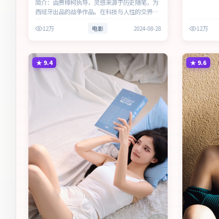
简介：由贾樟柯执导，灵感来源于历史随笔，为
西班牙出品的战争作品。在科技与人性的交界
处，叙事围绕人物抉择与时代氛围展开，以克制
12万
电影
2024-08-28
12万
镜头呈现群像张力。主演以细腻表演撑起情感层
次，兼顾观赏性与现实意义。
★
9.4
★
9.6