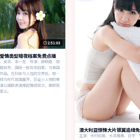
2:51:03
爱情类型暗夜档案免费点播
、吴京、朱一龙 导演：薛晓路 简
路执导，围绕一桩陈年旧案，为泰国
作品。在科技与人性的交界处，叙事
择与时代氛围展开，见证小人物的尊
演以细腻表演撑起情感层次，兼顾观
意义。
澳大利亚惊悚大片银翼追缉免
主演：木村拓哉、长泽雅美、白宇 