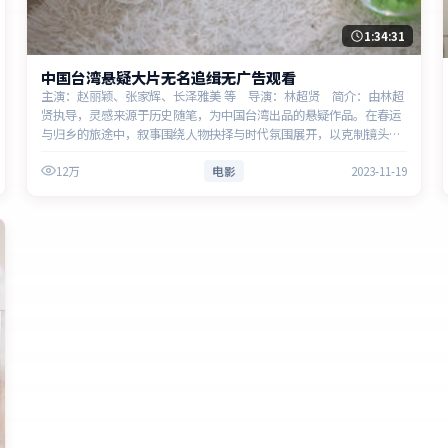
1:34:31
中国台湾悬疑大片无名追缉无广告观看
主演：赵丽颖、张家辉、长泽雅美 等 导演：林超贤 简介：由林超
贤执导，灵感来源于历史随笔，为中国台湾出品的悬疑作品。在春运
与归乡的旅途中，叙事围绕人物抉择与时代氛围展开，以克制镜头呈
现群像张力。主演以细腻表演撑起情感层次，兼顾观赏性与现实意
12万
电影
2023-11-19
义。