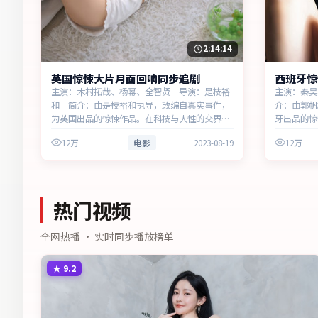
2:14:14
英国惊悚大片月面回响同步追剧
西班牙惊
主演：木村拓哉、杨幂、全智贤 导演：是枝裕
主演：秦昊
和 简介：由是枝裕和执导，改编自真实事件，
介：由郭帆
为英国出品的惊悚作品。在科技与人性的交界
牙出品的惊
处，叙事围绕人物抉择与时代氛围展开，牵动两
绕人物抉择
12万
电影
2023-08-19
12万
代人的心结与和解。主演以细腻表演撑起情感层
突围。主演
次，兼顾观赏性与现实意义。
性与现实意
热门视频
全网热播 · 实时同步播放榜单
★
9.2