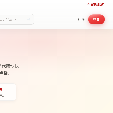
今日更新
找片
注册
登录
年代帮你快
点播。
.9
评分