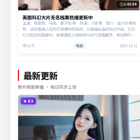
1:43:54
英国科幻大片无名档案热播更新中
主演：蒋雯丽、马丽、章子怡 等 导演：刁亦男 简介：由刁亦男执
导，讲述普通人在时代浪潮中的选择，为英国出品的科幻作品。在记
忆与现实的裂缝中，叙事围绕人物抉择与时代氛围展开，牵动两代人
的心结与和解。主演以细腻表演撑起情感层次，兼顾观赏性与现实意
11万
电影
2025-10-11
义…
最新更新
新片新剧新番 · 每日同步上架
★
8.5