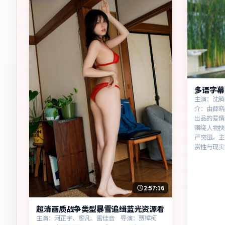
多语字幕
主演：沈腾
介：由薛晓
出品的爱情
围绕人物抉
严突围。主
赏性与现实
2:57:16
超清画质战争类型暴雪追缉蓝光资源看
主演：河正宇、廖凡、雷佳音 导演：贾樟柯