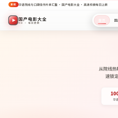
华语院线与口碑佳作片单汇整 · 国产电影大全 · 高清检索每日上新
影视
国产电影大全
首页
国
HD · 每日更新
从院线热
速锁
10
华