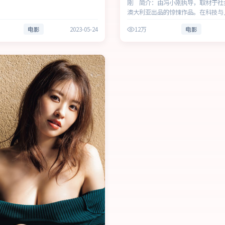
刚 简介：由冯小刚执导，取材于社
澳大利亚出品的惊悚作品。在科技与
处，叙事围绕人物抉择与时代氛围展
电影
2023-05-24
12万
电影
推向道德与法律的边界。主演以细腻
感层次，兼顾观赏性与现实意义。