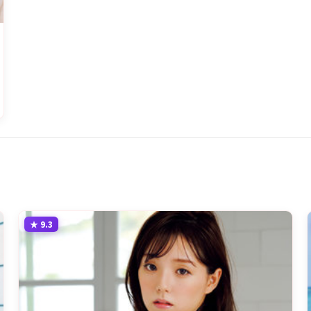
★
9.3