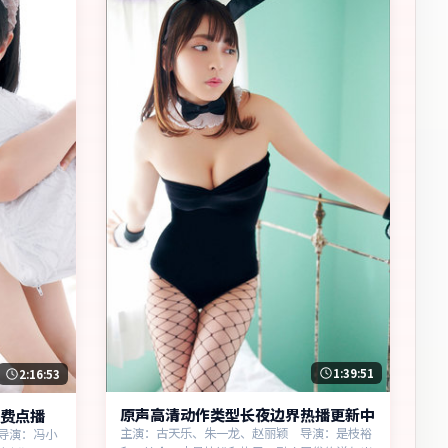
1:39:51
2:16:53
原声高清动作类型长夜边界热播更新中
费点播
主演：古天乐、朱一龙、赵丽颖 导演：是枝裕
导演：冯小