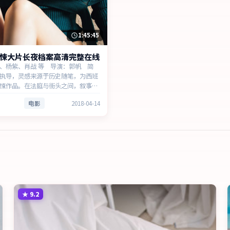
1:45:45
悚大片长夜档案高清完整在线
、杨紫、肖战 等 导演：郭帆 简
执导，灵感来源于历史随笔，为西班
悚作品。在法庭与街头之间，叙事围
与时代氛围展开，见证小人物的尊严
电影
2018-04-14
以细腻表演撑起情感层次，兼顾观赏
义。
★
9.2